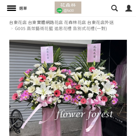
台東花店 台東實體網路花店 花森林花店 台東花店外送
G005 高架藝術花籃 追思花禮 告別式花禮(一對)
搜尋