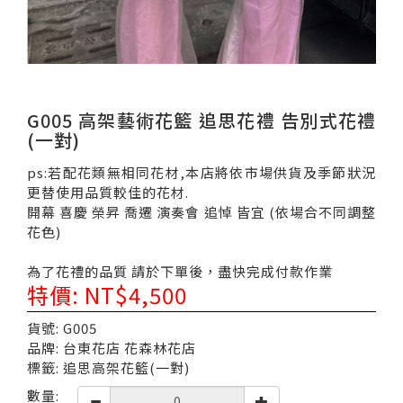
G005 高架藝術花籃 追思花禮 告別式花禮
(一對)
ps:若配花類無相同花材,本店將依市場供貨及季節狀況
更替使用品質較佳的花材.
開幕 喜慶 榮昇 喬遷 演奏會 追悼 皆宜 (依場合不同調整
花色)
為了花禮的品質 請於下單後，盡快完成付款作業
特價: NT$4,500
貨號: G005
品牌: 台東花店 花森林花店
標籤: 追思高架花籃(一對)
數量: