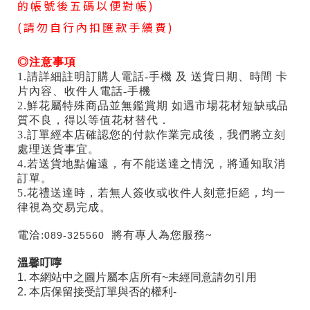
的帳號後五碼以便對帳)
(請勿自行內扣匯款手續費)
◎注意事項
1.請詳細註明訂購人電話-手機 及 送貨日期、時間 卡
片內容、收件人電話-手機
2.鮮花屬特殊商品並無鑑賞期 如遇市場花材短缺或品
質不良，得以等值花材替代．
3.訂單經本店確認您的付款作業完成後，我們將立刻
處理送貨事宜。
4.若送貨地點偏遠，有不能送達之情況，將通知取消
訂單。
5.花禮送達時，若無人簽收或收件人刻意拒絕，均一
律視為交易完成。
電洽:
將有專人為您服務~
089-325560
溫馨叮嚀
1. 本網站中之圖片屬本店所有~未經同意請勿引用
2. 本店保留接受訂單與否的權利-