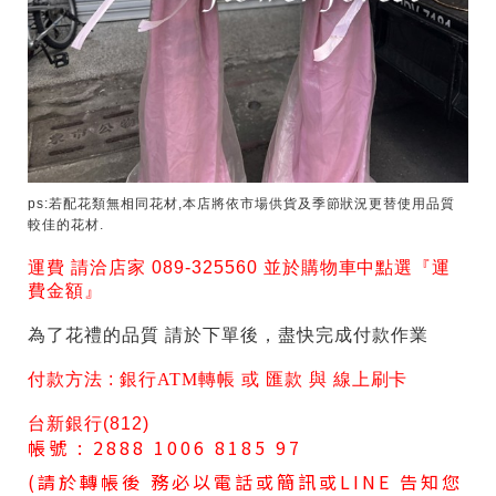
ps:若配花類無相同花材,本店將依市場供貨及季節狀況更替使用品質
較佳的花材.
運費 請洽店家 089-325560 並於購物車中點選『運
費金額』
為了花禮的品質 請於下單後，盡快完成付款作業
付款方法 :
銀行ATM轉帳 或 匯款 與 線上刷卡
台新銀行(812)
帳號 : 2888 1006 8185 97
(請於轉帳後 務必以電話或簡訊或LINE 告知您