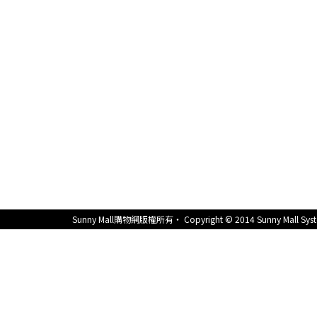
Sunny Mall購物網版權所有‧ Copyright © 2014 Sunny Mall System