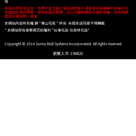
塔
敬愛的買家請注意，我們不會主動打電話詢問客戶滿意度或是轉帳約定帳戶扣
款諸如此類的問題，請買家提高警覺，近日詐騙集團很多謹防受騙，如有問題
歡迎來電詢問，謝謝
本網站內容所有權 歸 *青山花苑 * 所有 未經本店同意不得轉載
* 本網站保有接單與否的權利 *台東花店-花森林花店*
Copyright © 2014 Sunny Mall Systems Incorporated. All rights reserved.
瀏覽人次: 198825