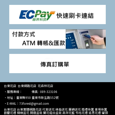
台東花店 台東網路花店 花森林花店
‧服務專線： 傳真 : 089-323106
‧地址：臺東縣950 臺東市新生路552號
‧E-MAIL：73forest@gmail.com
台東花店 台東實體網路花店 代客送花 綠島送花 蘭嶼送花 婚禮佈置 會場佈置
節慶花禮 精緻盆花 開運盆栽 蘭花組合盆栽 高架花籃 弔唁花禮 追思花禮 罐頭