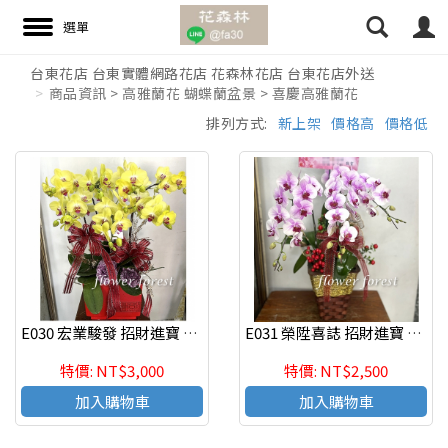
台東花店 台東實體網路花店 花森林花店 台東花店外送
商品資訊 > 高雅蘭花 蝴蝶蘭盆景 > 喜慶高雅蘭花
搜尋
排列方式:
新上架
價格高
價格低
E030 宏業駿發 招財進寶 蘭花組合盆栽 喬遷之喜 榮陞誌喜盆栽
E031 榮陞喜誌 招財進寶 蘭花組合盆栽 喬遷之喜 榮陞誌喜盆栽
特價: NT$3,000
特價: NT$2,500
加入購物車
加入購物車