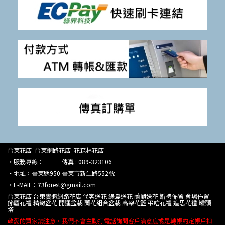
台東花店 台東網路花店 花森林花店
‧服務專線： 傳真 : 089-323106
‧地址：臺東縣950 臺東市新生路552號
‧E-MAIL：73forest@gmail.com
台東花店 台東實體網路花店 代客送花 綠島送花 蘭嶼送花 婚禮佈置 會場佈置
節慶花禮 精緻盆花 開運盆栽 蘭花組合盆栽 高架花籃 弔唁花禮 追思花禮 罐頭
塔
敬愛的買家請注意，我們不會主動打電話詢問客戶滿意度或是轉帳約定帳戶扣