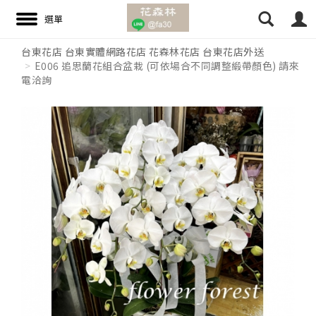
台東花店 台東實體網路花店 花森林花店 台東花店外送
E006 追思蘭花組合盆栽 (可依場合不同調整緞帶顏色) 請來
電洽詢
搜尋