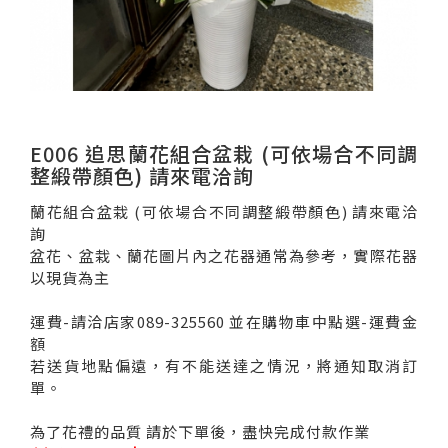
E006 追思蘭花組合盆栽 (可依場合不同調
整緞帶顏色) 請來電洽詢
蘭花組合盆栽 (可依場合不同調整緞帶顏色) 請來電洽
詢
盆花、盆栽、蘭花圖片內之花器通常為參考，實際花器
以現貨為主
運費-請洽店家089-325560 並在購物車中點選-運費金
額
若送貨地點偏遠，有不能送達之情況，將通知取消訂
單。
為了花禮的品質 請於下單後，盡快完成付款作業