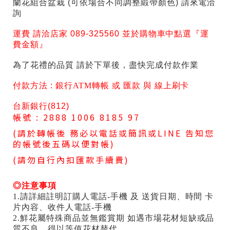
蘭花組合盆栽 (可依場合不同調整緞帶顏色) 請來電洽
詢
運費 請洽店家 089-325560 並於購物車中點選『運
費金額』
為了花禮的品質 請於下單後，盡快完成付款作業
付款方法 :
銀行ATM轉帳 或 匯款 與 線上刷卡
台新銀行(812)
帳號 : 2888 1006 8185 97
(請於轉帳後 務必以電話或簡訊或LINE 告知您
的帳號後五碼以便對帳)
(請勿自行內扣匯款手續費)
◎注意事項
1.請詳細註明訂購人電話-手機 及 送貨日期、時間 卡
片內容、收件人電話-手機
2.鮮花屬特殊商品並無鑑賞期 如遇市場花材短缺或品
質不良，得以等值花材替代．